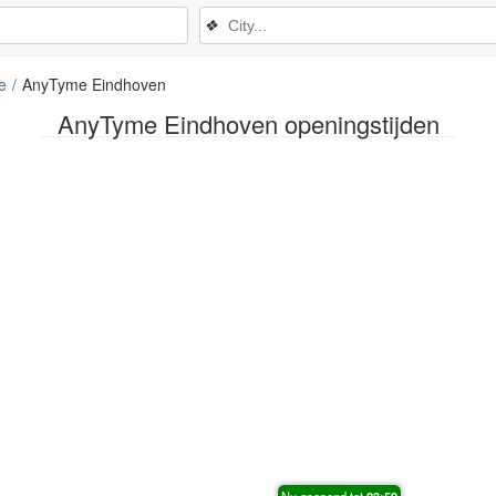
❖
e
AnyTyme Eindhoven
AnyTyme Eindhoven openingstijden
Nu geopend tot
23:59