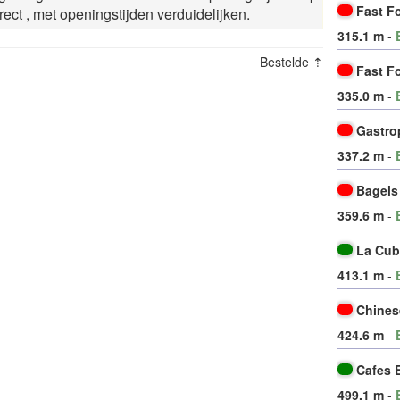
Fast F
rect
, met openingstijden verduidelijken.
315.1 m
-
Bestelde ⇡
Fast F
335.0 m
-
Gastro
337.2 m
-
Bagels
359.6 m
-
La Cub
413.1 m
-
Chines
424.6 m
-
Cafes 
499.1 m
-