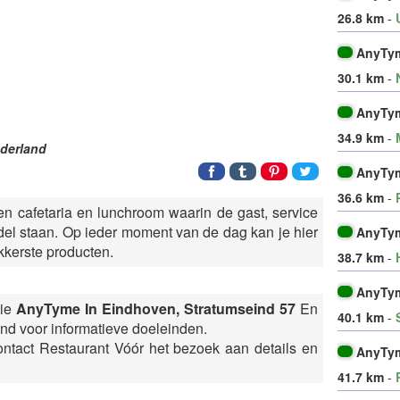
26.8 km
-
AnyTym
30.1 km
-
AnyTym
34.9 km
-
derland
AnyTy
36.6 km
-
 cafetaria en lunchroom waarin de gast, service
ndel staan. Op ieder moment van de dag kan je hier
AnyTy
ekkerste producten.
38.7 km
-
AnyTy
tie
AnyTyme In Eindhoven, Stratumseind 57
En
40.1 km
-
tend voor informatieve doeleinden.
ontact Restaurant
Vóór het bezoek aan details en
AnyTym
41.7 km
-