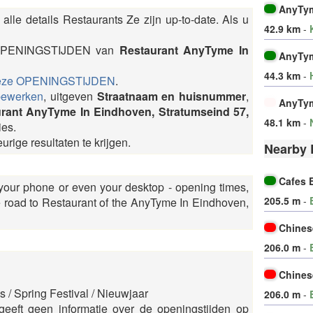
AnyTym
alle details Restaurants Ze zijn up-to-date. Als u
42.9 km
-
e OPENINGSTIJDEN van
Restaurant AnyTyme In
AnyTy
44.3 km
-
eze OPENINGSTIJDEN
.
bewerken
, uitgeven
Straatnaam en huisnummer
,
AnyTy
rant AnyTyme In Eindhoven, Stratumseind 57,
48.1 km
-
ies.
rige resultaten te krijgen.
Nearby 
Cafes 
 your phone or even your desktop - opening times,
205.5 m
-
road to Restaurant of the AnyTyme In Eindhoven,
Chines
206.0 m
-
Chines
 / Spring Festival / Nieuwjaar
206.0 m
-
geeft geen informatie over de openingstijden op