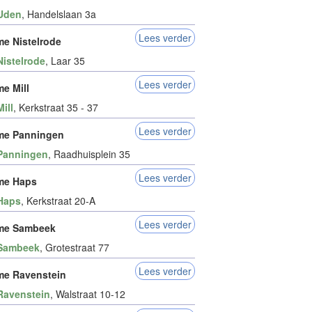
Uden
, Handelslaan 3a
Lees verder
e Nistelrode
Nistelrode
, Laar 35
Lees verder
e Mill
Mill
, Kerkstraat 35 - 37
Lees verder
me Panningen
Panningen
, Raadhuisplein 35
Lees verder
me Haps
Haps
, Kerkstraat 20-A
Lees verder
me Sambeek
Sambeek
, Grotestraat 77
Lees verder
e Ravenstein
Ravenstein
, Walstraat 10-12