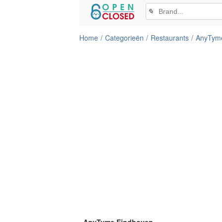
✎
Home
Categorieën
Restaurants
AnyTym
AnyTyme Eindhoven