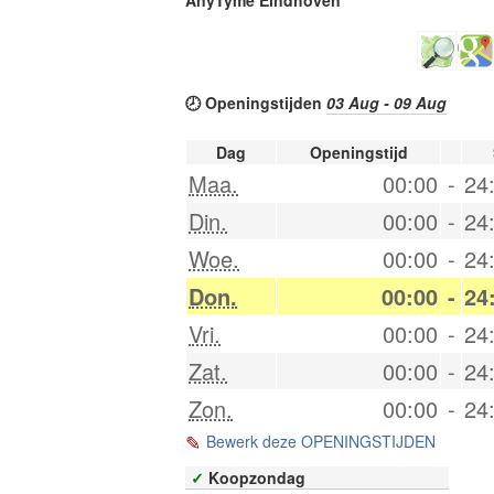
🕗 Openingstijden
03 Aug - 09 Aug
Dag
Openingstijd
Maa.
00:00
-
24
Din.
00:00
-
24
Woe.
00:00
-
24
Don.
00:00
-
24
Vri.
00:00
-
24
Zat.
00:00
-
24
Zon.
00:00
-
24
Bewerk deze OPENINGSTIJDEN
✓
Koopzondag