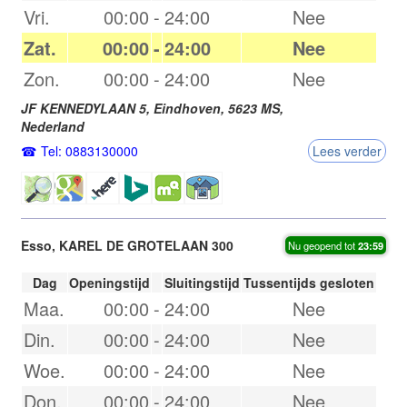
Vri.
00:00
-
24:00
Nee
Zat.
00:00
-
24:00
Nee
Zon.
00:00
-
24:00
Nee
JF KENNEDYLAAN 5,
Eindhoven
,
5623 MS
,
Nederland
Tel: 0883130000
Lees verder
Esso, KAREL DE GROTELAAN 300
Nu geopend tot
23:59
Dag
Openingstijd
Sluitingstijd
Tussentijds gesloten
Maa.
00:00
-
24:00
Nee
Din.
00:00
-
24:00
Nee
Woe.
00:00
-
24:00
Nee
Don.
00:00
-
24:00
Nee