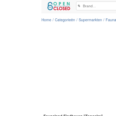
✎
Home
Categorieën
Supermarkten
Fauna
Faunaland Eindhoven "Tongelre"