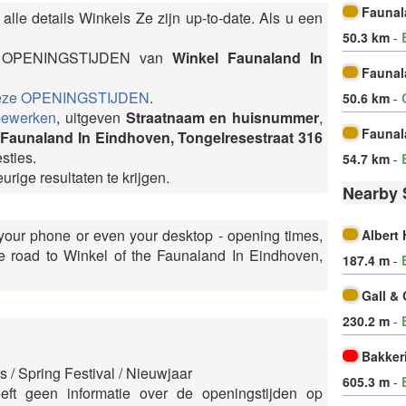
Faunal
alle details Winkels Ze zijn up-to-date. Als u een
50.3 km
-
ze OPENINGSTIJDEN van
Winkel Faunaland In
Faunal
eze OPENINGSTIJDEN
.
50.6 km
-
bewerken
, uitgeven
Straatnaam en huisnummer
,
Faunal
 Faunaland In Eindhoven, Tongelresestraat 316
sties.
54.7 km
-
rige resultaten te krijgen.
Nearby 
 your phone or even your desktop - opening times,
Albert
 road to Winkel of the Faunaland In Eindhoven,
187.4 m
-
Gall &
230.2 m
-
Bakkeri
 / Spring Festival / Nieuwjaar
605.3 m
-
eft geen informatie over de openingstijden op