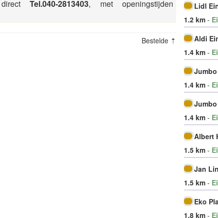
 direct
Tel.040-2813403
, met openingstijden
Lidl E
1.2 km
-
E
Aldi E
Bestelde ⇡
1.4 km
-
E
Jumbo
1.4 km
-
E
Jumbo
1.4 km
-
E
Albert
1.5 km
-
E
Jan Li
1.5 km
-
E
Eko Pl
1.8 km
-
E