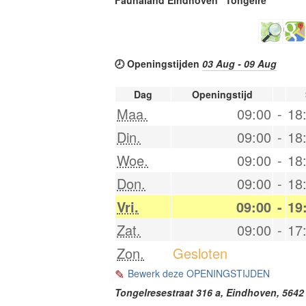
🕗 Openingstijden
03 Aug - 09 Aug
Dag
Openingstijd
Maa.
09:00
-
18
Din.
09:00
-
18
Woe.
09:00
-
18
Don.
09:00
-
18
Vri.
09:00
-
19
Zat.
09:00
-
17
Zon.
Gesloten
Bewerk deze OPENINGSTIJDEN
Tongelresestraat 316 a,
Eindhoven
,
5642