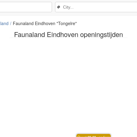
❖
land
Faunaland Eindhoven "Tongelre"
Faunaland Eindhoven openingstijden
Opent
09:00
vandaag