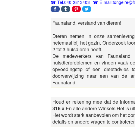
Tel.040-2813403
E-mail:tongelre@f
Faunaland, verstand van dieren!
Dieren nemen in onze samenleving 
helemaal bij het gezin. Onderzoek too
2 tot 3 huisdieren heeft.
De medewerkers van Faunaland h
huisdierproblemen en vinden vaak ee
opvoedingstip of een dieetadvies t
doorverwijzing naar een van de an
Faunaland.
Houd er rekening mee dat de inform
316 a
En alle andere Winkels Het is ui
Het wordt sterk aanbevolen om het co
details en andere vragen te controleren