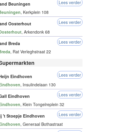
Lees verder
and Beuningen
Beuningen
, Kerkplein 108
Lees verder
and Oosterhout
Oosterhout
, Arkendonk 68
Lees verder
and Breda
Breda
, Rat Verleghstraat 22
Supermarkten
Lees verder
 Heijn Eindhoven
Eindhoven
, Insulindelaan 130
Lees verder
 Gall Eindhoven
Eindhoven
, Klein Tongelreplein 32
Lees verder
j 't Stoepje Eindhoven
Eindhoven
, Generaal Bothastraat