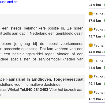
aunaland.net
24.9 km
-
Faunal
37.9 km
-
een steeds belangrijkere positie in. Ze horen
Faunal
nt zelfs aan dat in Nederland een gemiddeld gezin
43.7 km
-
elpen je graag bij de meest voorkomende
Fauna
n passende oplossing. Dat kan variëren van een
44.0 km
-
ot een bestrijdingsmiddel tegen vlooien of een
dere specialisten of servicemogelijkheden van
Faunal
44.6 km
-
Faunal
atie
Faunaland In Eindhoven, Tongelresestraat
45.1 km
-
tsluitend voor informatieve doeleinden.
ntact Winkel
Tel.040-2813403
Vóór het bezoek aan
Faunal
.
45.2 km
-