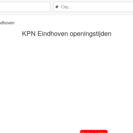
❖
ndhoven
KPN Eindhoven openingstijden
Vandaag gesloten