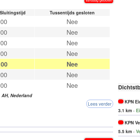
Sluitingstijd
Tussentijds gesloten
:00
Nee
:00
Nee
:00
Nee
:00
Nee
:00
Nee
:00
Nee
:00
Nee
Dichtst
1 AH
,
Nederland
KPN E
Lees verder
3.1 km
-
E
KPN Ve
5.5 km
-
V