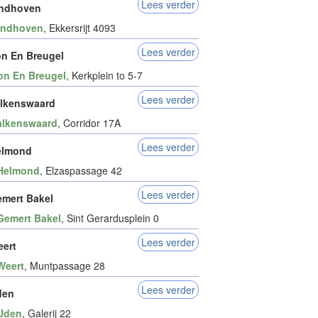
Lees verder
indhoven
indhoven
, Ekkersrijt 4093
Lees verder
n En Breugel
on En Breugel
, Kerkplein to 5-7
Lees verder
lkenswaard
alkenswaard
, Corridor 17A
Lees verder
elmond
Helmond
, Elzaspassage 42
Lees verder
mert Bakel
Gemert Bakel
, Sint Gerardusplein 0
Lees verder
ert
Weert
, Muntpassage 28
Lees verder
den
Uden
, Galerij 22