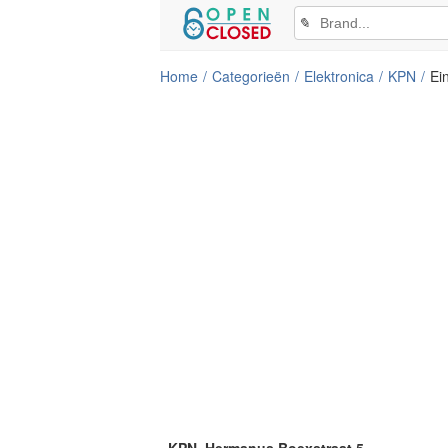
✎
Home
Categorieën
Elektronica
KPN
Ei
KPN, Hermanus Boexstraat 5