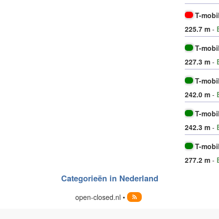
T-mobi
225.7 m
-
T-mobi
227.3 m
-
T-mobi
242.0 m
-
T-mobi
242.3 m
-
T-mobi
277.2 m
-
Categorieën in Nederland
open-closed.nl •