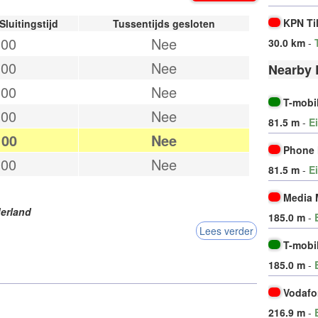
KPN Ti
Sluitingstijd
Tussentijds gesloten
:00
Nee
30.0 km
-
:00
Nee
Nearby 
:00
Nee
T-mobi
:00
Nee
81.5 m
-
E
:00
Nee
Phone 
:00
Nee
81.5 m
-
E
Media 
erland
185.0 m
-
Lees verder
T-mobi
185.0 m
-
Vodafo
216.9 m
-