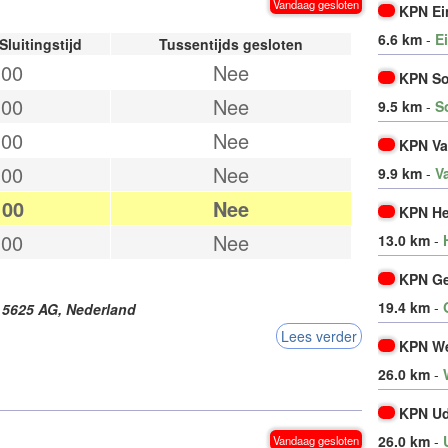
Vandaag gesloten
KPN E
6.6 km
-
E
Sluitingstijd
Tussentijds gesloten
:00
Nee
KPN So
:00
Nee
9.5 km
-
S
:00
Nee
KPN Va
:00
Nee
9.9 km
-
V
:00
Nee
KPN H
:00
Nee
13.0 km
-
KPN Ge
19.4 km
-
,
5625 AG
,
Nederland
Lees verder
KPN We
26.0 km
-
KPN U
26.0 km
-
Vandaag gesloten