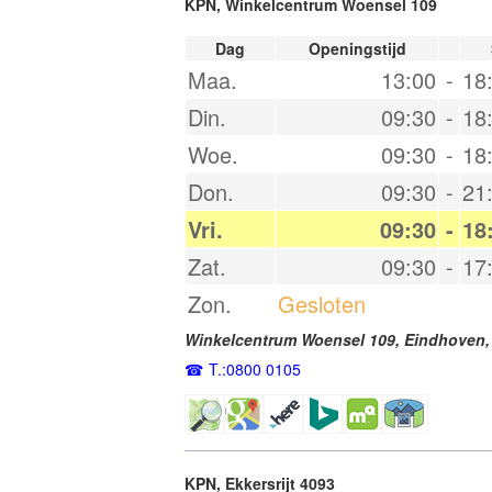
KPN, Winkelcentrum Woensel 109
Dag
Openingstijd
Maa.
13:00
-
18
Din.
09:30
-
18
Woe.
09:30
-
18
Don.
09:30
-
21
Vri.
09:30
-
18
Zat.
09:30
-
17
Zon.
Gesloten
Winkelcentrum Woensel 109,
Eindhoven
T.:0800 0105
KPN, Ekkersrijt 4093