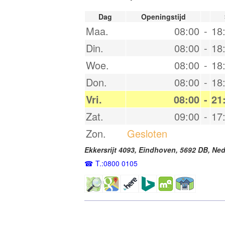
Dag
Openingstijd
Maa.
08:00
-
18
Din.
08:00
-
18
Woe.
08:00
-
18
Don.
08:00
-
18
Vri.
08:00
-
21
Zat.
09:00
-
17
Zon.
Gesloten
Ekkersrijt 4093,
Eindhoven
,
5692 DB
,
Ned
T.:0800 0105