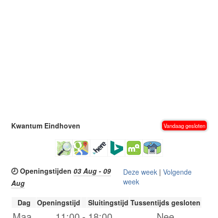
Kwantum Eindhoven
Vandaag gesloten
🕗 Openingstijden
03 Aug - 09
Deze week
|
Volgende
week
Aug
Dag
Openingstijd
Sluitingstijd
Tussentijds gesloten
Maa.
11:00
-
18:00
Nee