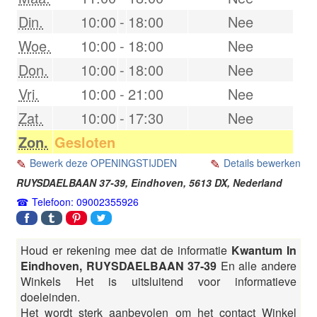
Din.
10:00
-
18:00
Nee
Woe.
10:00
-
18:00
Nee
Don.
10:00
-
18:00
Nee
Vri.
10:00
-
21:00
Nee
Zat.
10:00
-
17:30
Nee
Zon.
Gesloten
Bewerk deze OPENINGSTIJDEN
Details bewerken
RUYSDAELBAAN 37-39,
Eindhoven
,
5613 DX
,
Nederland
Telefoon: 09002355926
Houd er rekening mee dat de informatie
Kwantum In
Eindhoven, RUYSDAELBAAN 37-39
En alle andere
Winkels Het is uitsluitend voor informatieve
doeleinden.
Het wordt sterk aanbevolen om het contact Winkel