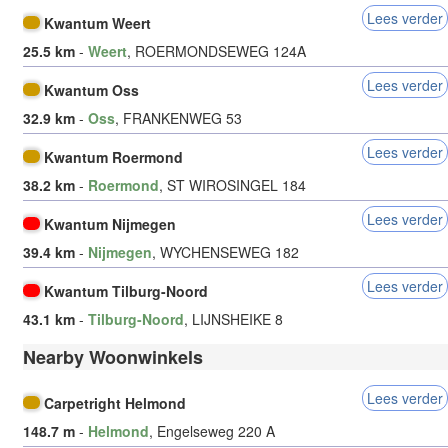
Lees verder
Kwantum Weert
25.5 km
-
Weert
, ROERMONDSEWEG 124A
Lees verder
Kwantum Oss
32.9 km
-
Oss
, FRANKENWEG 53
Lees verder
Kwantum Roermond
38.2 km
-
Roermond
, ST WIROSINGEL 184
Lees verder
Kwantum Nijmegen
39.4 km
-
Nijmegen
, WYCHENSEWEG 182
Lees verder
Kwantum Tilburg-Noord
43.1 km
-
Tilburg-Noord
, LIJNSHEIKE 8
Nearby Woonwinkels
Lees verder
Carpetright Helmond
148.7 m
-
Helmond
, Engelseweg 220 A