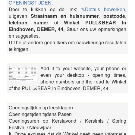
OPENINGSTIJDEN
.
Door te klikken op de link:
✎Details bewerken
,
uitgeven
Straatnaam en huisnummer
,
postcode
,
telefoon numer
of
Winkel PULL&BEAR In
Eindhoven, DEMER, 44,
Stuur ons uw opmerkingen
en suggesties.
Dit helpt andere gebruikers om nauwkeurige resultaten
te krijgen.
Add it to your website, your phone or
even your desktop - opening times,
phone numbers and the road to Winkel
of the PULL&BEAR In Eindhoven, DEMER, 44.
Openingstijden op feestdagen
Openingstijden tijdens Pasen
Openingsuren op Kerstavond / Kerstmis / Spring
Festival / Nieuwjaar
It, Onze excuses dat dit Winkel geeft geen informatie