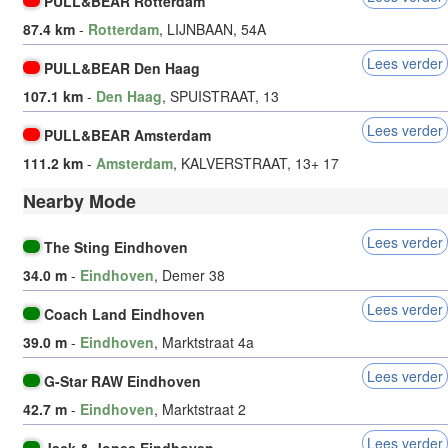
PULL&BEAR Rotterdam
87.4 km
-
Rotterdam
, LIJNBAAN, 54A
Lees verder
PULL&BEAR Den Haag
107.1 km
-
Den Haag
, SPUISTRAAT, 13
Lees verder
PULL&BEAR Amsterdam
111.2 km
-
Amsterdam
, KALVERSTRAAT, 13+ 17
Nearby Mode
Lees verder
The Sting Eindhoven
34.0 m
-
Eindhoven
, Demer 38
Lees verder
Coach Land Eindhoven
39.0 m
-
Eindhoven
, Marktstraat 4a
Lees verder
G-Star RAW Eindhoven
42.7 m
-
Eindhoven
, Marktstraat 2
Lees verder