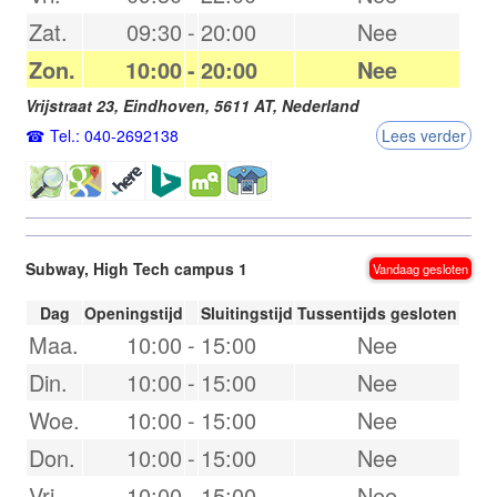
Zat.
09:30
-
20:00
Nee
Zon.
10:00
-
20:00
Nee
Vrijstraat 23,
Eindhoven
,
5611 AT
,
Nederland
Tel.: 040-2692138
Lees verder
Subway, High Tech campus 1
Vandaag gesloten
Dag
Openingstijd
Sluitingstijd
Tussentijds gesloten
Maa.
10:00
-
15:00
Nee
Din.
10:00
-
15:00
Nee
Woe.
10:00
-
15:00
Nee
Don.
10:00
-
15:00
Nee
Vri.
10:00
-
15:00
Nee