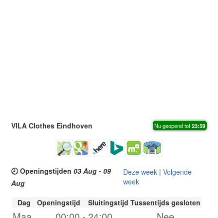
VILA Clothes Eindhoven
Nu geopend tot
23:59
🕗 Openingstijden
03 Aug - 09
Deze week
|
Volgende
week
Aug
Dag
Openingstijd
Sluitingstijd
Tussentijds gesloten
Maa.
00:00
-
24:00
Nee