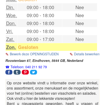
Din.
09:00
-
18:00
Nee
Woe.
09:00
-
18:00
Nee
Don.
09:00
-
18:00
Nee
Vri.
09:00
-
18:00
Nee
Zat.
09:00
-
17:00
Nee
Zon.
Gesloten
Bewerk deze OPENINGSTIJDEN
Details bewerken
Roostenlaan 67,
Eindhoven
,
5644 GB
,
Nederland
Telefoon: 040 211 92 79
Op onze website vindt u informatie over onze winkel,
ons assortiment, onze menukaart en de mogelijkheden
voor het (online) bestellen van visschotels en salades.
Ook vindt u hier de lekkerste visrecepten!
Bent u nieuwsgierig geworden, heeft u vragen of