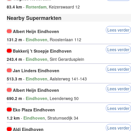
83.4 km
-
Rotterdam
, Keizerswaard 12
Nearby Supermarkten
Lees verder
Albert Heijn Eindhoven
131.2 m
-
Eindhoven
, Roostenlaan 112
Lees verder
Bakkerij 't Stoepje Eindhoven
243.4 m
-
Eindhoven
, Sint Gerardusplein
Lees verder
Jan Linders Eindhoven
513.3 m
-
Eindhoven
, Aalsterweg 141-143
Lees verder
Albert Heijn Eindhoven
690.2 m
-
Eindhoven
, Leenderweg 50
Lees verder
Eko Plaza Eindhoven
1.2 km
-
Eindhoven
, Stratumsedijk 34
Lees verder
Aldi Eindhoven