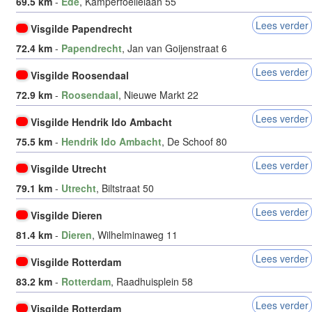
69.5 km
-
Ede
, Kamperfoelielaan 55
Lees verder
Visgilde Papendrecht
72.4 km
-
Papendrecht
, Jan van Goijenstraat 6
Lees verder
Visgilde Roosendaal
72.9 km
-
Roosendaal
, Nieuwe Markt 22
Lees verder
Visgilde Hendrik Ido Ambacht
75.5 km
-
Hendrik Ido Ambacht
, De Schoof 80
Lees verder
Visgilde Utrecht
79.1 km
-
Utrecht
, Biltstraat 50
Lees verder
Visgilde Dieren
81.4 km
-
Dieren
, Wilhelminaweg 11
Lees verder
Visgilde Rotterdam
83.2 km
-
Rotterdam
, Raadhuisplein 58
Lees verder
Visgilde Rotterdam