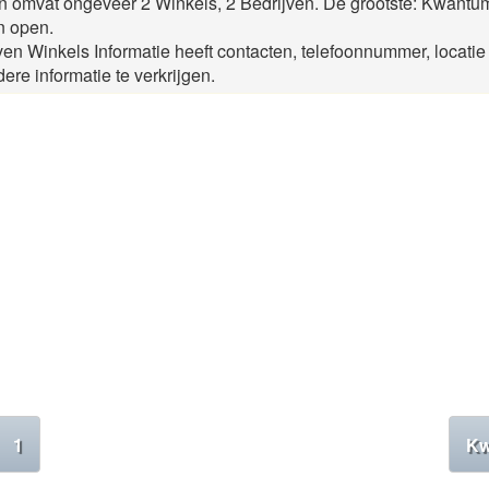
omvat ongeveer 2 Winkels, 2 Bedrijven. De grootste: Kwantum 
n open.
Winkels Informatie heeft contacten, telefoonnummer, locatie e
ere informatie te verkrijgen.
1
Kw