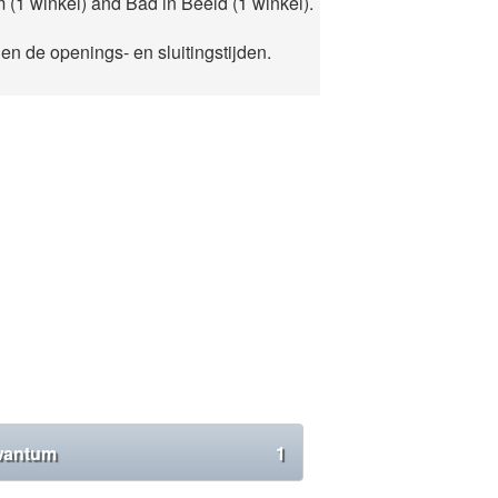
(1 winkel) and Bad in Beeld (1 winkel).
n de openings- en sluitingstijden.
antum
1