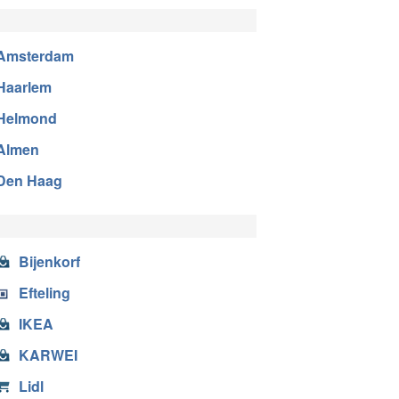
Amsterdam
Haarlem
Helmond
Almen
Den Haag
Bijenkorf
Efteling
IKEA
KARWEI
Lidl